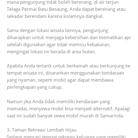
mana pengunjung tidak boleh berenang, di air terjun
Telaga Permai Batu Besaung, Anda dapat berenang atau
sekadar berendam karena kolamnya dangkal.
Sama dengan lokasi wisata lainnya, pengunjung
diharapkan untuk menjaga kebersihan dan mematikan api
setelah digunakan agar tidak memicu kebakaran,
mengingat lokasi ini berada di area hutan.
Apabila Anda tertarik untuk berkemah atau berkunjung ke
tempat wisata ini, disarankan menggunakan kendaraan
yang nyaman, seperti mobil agar dapat membawa
perlengkapan yang cukup.
Namun jika Anda tidak memiliki kendaraan yang
memadai, menyewa mobil bisa menjadi alternatif. Apalagi
saat ini sudah banyak sewa mobil murah di Samarinda.
3. Taman Rekreasi Lembah Hijau
Sedang mencari tempat rekreasi keluarga yang memiliki