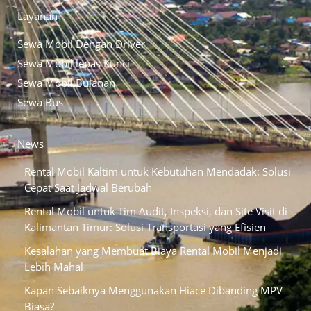
Layanan
Sewa Mobil Dengan Driver
Sewa Mobil lepas Kunci
Sewa Mobil Bulanan
Sewa Bus
News
Rental Mobil Kaltim untuk Kebutuhan Mendadak: Solusi
Cepat Saat Jadwal Berubah
Rental Mobil untuk Tim Audit, Inspeksi, dan Site Visit di
Kalimantan Timur: Solusi Transportasi yang Efisien
Kesalahan yang Membuat Biaya Rental Mobil Menjadi
Lebih Mahal
Kapan Sebaiknya Menggunakan Hiace Dibanding MPV
Biasa?