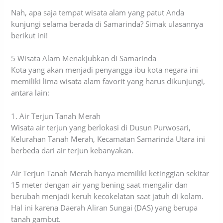
Nah, apa saja tempat wisata alam yang patut Anda
kunjungi selama berada di Samarinda? Simak ulasannya
berikut ini!
5 Wisata Alam Menakjubkan di Samarinda
Kota yang akan menjadi penyangga ibu kota negara ini
memiliki lima wisata alam favorit yang harus dikunjungi,
antara lain:
1. Air Terjun Tanah Merah
Wisata air terjun yang berlokasi di Dusun Purwosari,
Kelurahan Tanah Merah, Kecamatan Samarinda Utara ini
berbeda dari air terjun kebanyakan.
Air Terjun Tanah Merah hanya memiliki ketinggian sekitar
15 meter dengan air yang bening saat mengalir dan
berubah menjadi keruh kecokelatan saat jatuh di kolam.
Hal ini karena Daerah Aliran Sungai (DAS) yang berupa
tanah gambut.