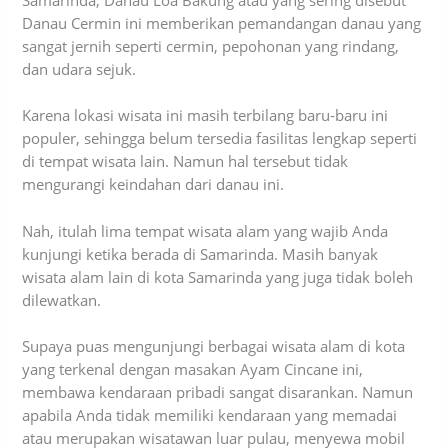
Samarinda, Danau Loa Bakung atau yang sering disebut
Danau Cermin ini memberikan pemandangan danau yang
sangat jernih seperti cermin, pepohonan yang rindang,
dan udara sejuk.
Karena lokasi wisata ini masih terbilang baru-baru ini
populer, sehingga belum tersedia fasilitas lengkap seperti
di tempat wisata lain. Namun hal tersebut tidak
mengurangi keindahan dari danau ini.
Nah, itulah lima tempat wisata alam yang wajib Anda
kunjungi ketika berada di Samarinda. Masih banyak
wisata alam lain di kota Samarinda yang juga tidak boleh
dilewatkan.
Supaya puas mengunjungi berbagai wisata alam di kota
yang terkenal dengan masakan Ayam Cincane ini,
membawa kendaraan pribadi sangat disarankan. Namun
apabila Anda tidak memiliki kendaraan yang memadai
atau merupakan wisatawan luar pulau, menyewa mobil