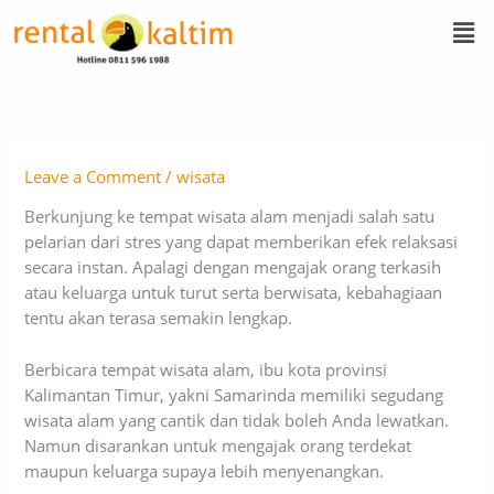
Skip
Men
to
content
Leave a Comment
/
wisata
Berkunjung ke tempat wisata alam menjadi salah satu
pelarian dari stres yang dapat memberikan efek relaksasi
secara instan. Apalagi dengan mengajak orang terkasih
atau keluarga untuk turut serta berwisata, kebahagiaan
tentu akan terasa semakin lengkap.
Berbicara tempat wisata alam, ibu kota provinsi
Kalimantan Timur, yakni Samarinda memiliki segudang
wisata alam yang cantik dan tidak boleh Anda lewatkan.
Namun disarankan untuk mengajak orang terdekat
maupun keluarga supaya lebih menyenangkan.